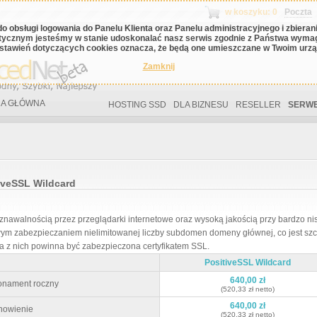
w koszyku: 0
Poczta
do obsługi logowania do Panelu Klienta oraz Panelu administracyjnego i zbiera
tycznym jesteśmy w stanie udoskonalać nasz serwis zgodnie z Państwa wyma
stawień dotyczących cookies oznacza, że będą one umieszczane w Twoim urząd
Zamknij
A GŁÓWNA
HOSTING SSD
DLA BIZNESU
RESELLER
SERWE
tiveSSL Wildcard
znawalnością przez przeglądarki internetowe oraz wysoką jakością przy bardzo niski
owym zabezpieczaniem nielimitowanej liczby subdomen domeny głównej, co jest szc
a z nich powinna być zabezpieczona certyfikatem SSL.
PositiveSSL Wildcard
640,00 zł
onament roczny
(520,33 zł netto)
640,00 zł
nowienie
(520,33 zł netto)