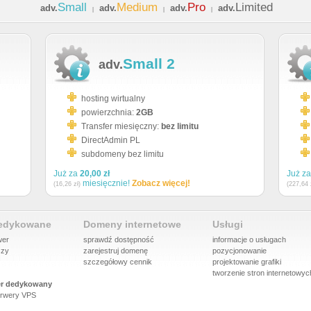
Small
Medium
Pro
Limited
adv.
adv.
adv.
adv.
|
|
|
Small 2
adv.
hosting wirtualny
powierzchnia:
2GB
Transfer miesięczny:
bez limitu
DirectAdmin PL
subdomeny bez limitu
Już za
20,00 zł
Już z
miesięcznie!
Zobacz więcej!
(16,26 zł)
(227,64 
dedykowane
Domeny internetowe
Usługi
wer
sprawdź dostępność
informacje o usługach
szy
zarejestruj domenę
pozycjonowanie
szczegółowy cennik
projektowanie grafiki
tworzenie stron internetowyc
r dedykowany
rwery VPS