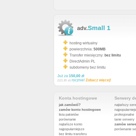
Small 1
adv.
hosting wirtualny
powierzchnia:
500MB
Transfer miesięczny:
bez limitu
DirectAdmin PL
subdomeny bez limitu
Już za
150,00 zł
rocznie!
Zobacz więcej!
(121,95 zł)
Konta hostingowe
Serwery 
jak zamówić?
najtańszy ser
zamów konto hostingowe
najpopularniej
lista pakietów
profesjonalne
porównanie
tanie serwery
najtańsze konto
zamów serwe
najpopularniejsze
porównanie
se
bez limitu transferu