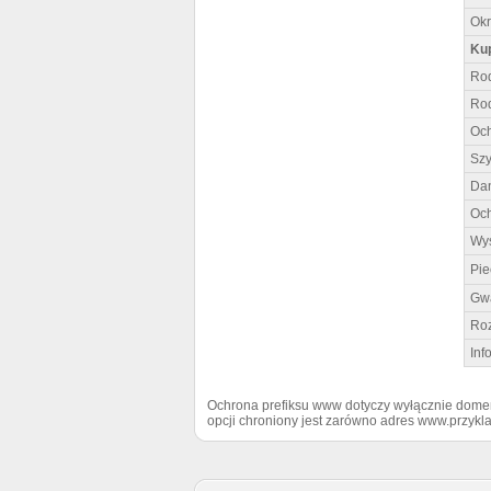
Okr
Ku
Rod
Rod
Och
Szy
Dan
Och
Wys
Pie
Gwa
Ro
Inf
Ochrona prefiksu www dotyczy wyłącznie domen
opcji chroniony jest zarówno adres www.przyk