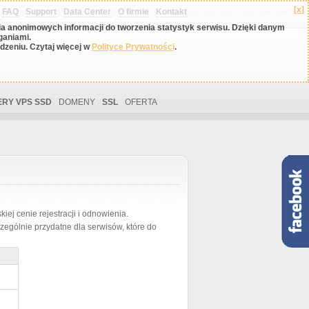
[x]
FAQ
Support
Data Center
O firmie
Kontakt
nia anonimowych informacji do tworzenia statystyk serwisu. Dzięki danym
ganiami.
zeniu. Czytaj więcej w
Polityce Prywatności
.
RY VPS SSD
DOMENY
SSL
OFERTA
ej cenie rejestracji i odnowienia.
zególnie przydatne dla serwisów, które do