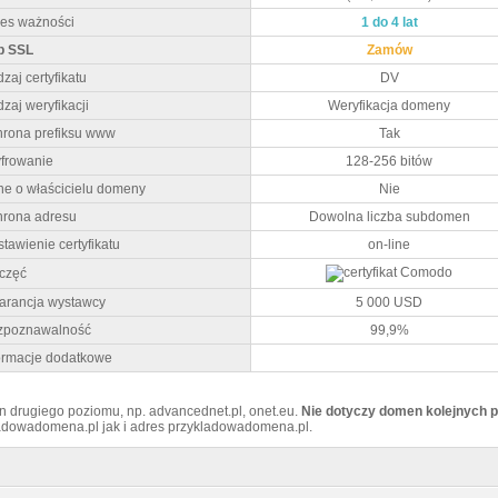
es ważności
1 do 4 lat
p SSL
Zamów
zaj certyfikatu
DV
zaj weryfikacji
Weryfikacja domeny
rona prefiksu www
Tak
frowanie
128-256 bitów
e o właścicielu domeny
Nie
rona adresu
Dowolna liczba subdomen
tawienie certyfikatu
on-line
częć
rancja wystawcy
5 000 USD
zpoznawalność
99,9%
ormacje dodatkowe
 drugiego poziomu, np. advancednet.pl, onet.eu.
Nie dotyczy domen kolejnych 
ladowadomena.pl jak i adres przykladowadomena.pl.