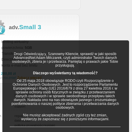
Small 3
adv.
hosting wirtualny
powierzchnia:
5GB
Transfer miesięczny:
bez limitu
Drogi Odwiedzający, Szanowny Kliencie, sprawdź w jaki sposób
AdvancedNet Adam Milczarek, czyli administrator Twoich danych
DirectAdmin PL
osobowych, zbiera je i przetwarza. Pamiętaj o prawach jakie Tobie
konta e-mail bez limitu
przysługują.
Dlaczego wyświetlamy tą wiadomość?
a
280,00 zł
rocznie!
Zobacz więcej!
zł)
Od 25 maja 2018 obowiązuje RODO czyli Rozporządzenie o
Ochronie Danych Osobowych. Jest to rozporządzenie Parlamentu
Europejskiego i Rady (UE) 2016/679 z dnia 27 kwietnia 2016 r. w
sprawie ochrony osób fizycznych w związku z przetwarzaniem
Pozostałe
danych osobowych i w sprawie swobodnego przepływu takich
danych. Nakłada ono na nas obowiązek jasnego i zrozumiałego
faq
poinformowania o naszej polityce zbierania i przetwarzania danych
support
osobowych.
Nie musisz akceptować żadnych zgód czy też zmian,
h
regulamin usług
wystarczy że zapoznasz się z poniższymi informacjami.
data center
polityka prywatności
kontakt