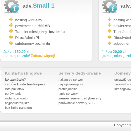
Small 1
adv.
adv.
hosting wirtualny
hosting wir
powierzchnia:
500MB
powierzch
Transfer miesięczny:
bez limitu
Transfer m
DirectAdmin PL
DirectAdm
subdomeny bez limitu
subdomeny 
Już za
150,00 zł
Już za
20,00 zł
rocznie!
Zobacz więcej!
miesięczn
(121,95 zł)
(16,26 zł)
Konta hostingowe
Serwery dedykowane
Domeny 
jak zamówić?
najtańszy serwer
sprawdź do
zamów konto hostingowe
najpopularniejszy
zarejestruj
lista pakietów
profesjonalne
szczegółow
porównanie
tanie serwery
najtańsze konto
zamów serwer dedykowany
najpopularniejsze
porównanie
serwery VPS
bez limitu transferu
Copyright