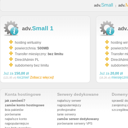
Small
adv.
adv.
|
Small 1
adv.
adv.
hosting wirtualny
hosting wir
powierzchnia:
500MB
powierzch
Transfer miesięczny:
bez limitu
Transfer m
DirectAdmin PL
DirectAdm
subdomeny bez limitu
subdomeny 
Już za
150,00 zł
Już za
20,00 zł
rocznie!
Zobacz więcej!
miesięczn
(121,95 zł)
(16,26 zł)
Konta hostingowe
Serwery dedykowane
Domeny 
jak zamówić?
najtańszy serwer
sprawdź do
zamów konto hostingowe
najpopularniejszy
zarejestruj
lista pakietów
profesjonalne
szczegółow
porównanie
tanie serwery
najtańsze konto
zamów serwer dedykowany
najpopularniejsze
porównanie
serwery VPS