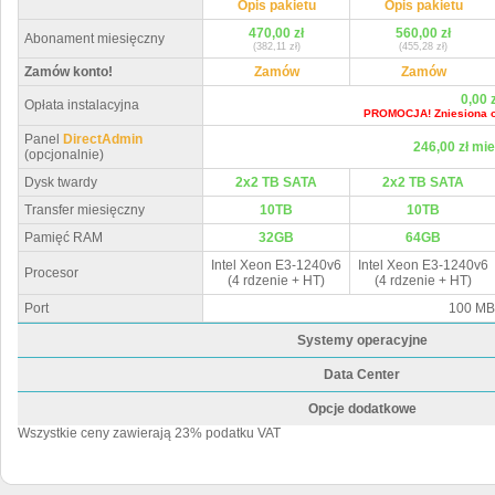
Opis pakietu
Opis pakietu
470,00 zł
560,00 zł
Abonament miesięczny
(382,11 zł)
(455,28 zł)
Zamów konto!
Zamów
Zamów
0,00 z
Opłata instalacyjna
PROMOCJA! Zniesiona op
Panel
DirectAdmin
246,00 zł mi
(opcjonalnie)
Dysk twardy
2x2 TB SATA
2x2 TB SATA
Transfer miesięczny
10TB
10TB
Pamięć RAM
32GB
64GB
Intel Xeon E3-1240v6
Intel Xeon E3-1240v6
Procesor
(4 rdzenie + HT)
(4 rdzenie + HT)
Port
100 MBi
Systemy operacyjne
Data Center
Opcje dodatkowe
Wszystkie ceny zawierają 23% podatku VAT