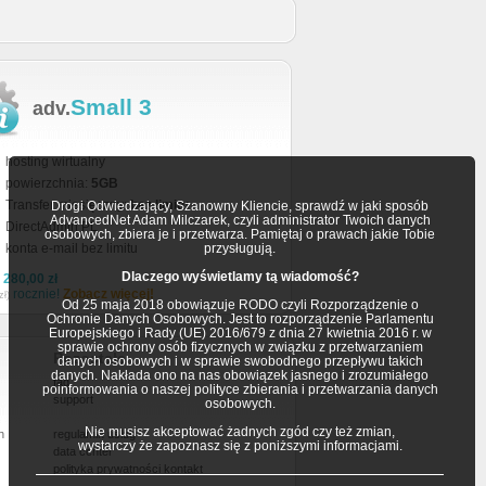
Small 3
adv.
hosting wirtualny
powierzchnia:
5GB
Transfer miesięczny:
bez limitu
Drogi Odwiedzający, Szanowny Kliencie, sprawdź w jaki sposób
AdvancedNet Adam Milczarek, czyli administrator Twoich danych
DirectAdmin PL
osobowych, zbiera je i przetwarza. Pamiętaj o prawach jakie Tobie
konta e-mail bez limitu
przysługują.
Dlaczego wyświetlamy tą wiadomość?
a
280,00 zł
rocznie!
Zobacz więcej!
zł)
Od 25 maja 2018 obowiązuje RODO czyli Rozporządzenie o
Ochronie Danych Osobowych. Jest to rozporządzenie Parlamentu
Europejskiego i Rady (UE) 2016/679 z dnia 27 kwietnia 2016 r. w
sprawie ochrony osób fizycznych w związku z przetwarzaniem
Pozostałe
danych osobowych i w sprawie swobodnego przepływu takich
danych. Nakłada ono na nas obowiązek jasnego i zrozumiałego
faq
poinformowania o naszej polityce zbierania i przetwarzania danych
support
osobowych.
Nie musisz akceptować żadnych zgód czy też zmian,
h
regulamin usług
wystarczy że zapoznasz się z poniższymi informacjami.
data center
polityka prywatności
kontakt