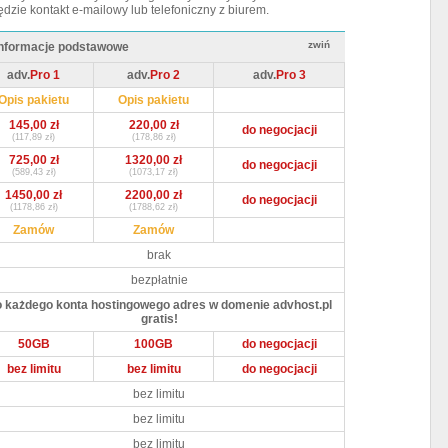
ędzie kontakt e-mailowy lub telefoniczny z biurem.
zwiń
Informacje podstawowe
adv.
Pro 1
adv.
Pro 2
adv.
Pro 3
Opis pakietu
Opis pakietu
Abonament miesi
145,00 zł
220,00 zł
do negocjacji
Abonament półro
(117,89 zł)
(178,86 zł)
725,00 zł
1320,00 zł
do negocjacji
Abonament roczn
(589,43 zł)
(1073,17 zł)
1450,00 zł
2200,00 zł
do negocjacji
Zamów konto!
(1178,86 zł)
(1788,62 zł)
Opłata instalacyj
Zamów
Zamów
Zmiana pakietu
brak
bezpłatnie
Darmowa domen
 każdego konta hostingowego adres w domenie advhost.pl
Powierzchnia
gratis!
Transfer miesięc
50GB
100GB
do negocjacji
Domeny
bez limitu
bez limitu
do negocjacji
Podpięte domeny
bez limitu
Subdomeny
bez limitu
bez limitu