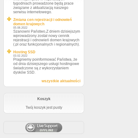
tygodniach prowadzone będą prace
zwiń
Informacje podstawowe
związane z aktualizacją naszego
serwisu internetowego.
adv.
Limited
Zmiana cen rejestracji i odnowień
Opis pakietu
domen krajowych
05.08.2022
40,00 zł
Szanowni Państwo,Z dniem dzisiejszym
ęczny
(32,52 zł)
wprowadzony został nowy cennik
rejestracji i odnowień domen krajowych
200,00 zł
czny
(.pl oraz funkcjonalnych i regionalnych).
(162,60 zł)
360,00 zł
Hosting SSD
y
(292,68 zł)
03.02.2022
Pragniemy poinformować Państwa, że
Wycofane z oferty
od dnia dzisiejszego usługi hostingowe
świadczone są z wykorzystaniem
na
brak
dysków SSD.
bezpłatnie
wszystkie aktualności
Do każdego konta hostingowego adres w domenie
a
advhost.pl gratis!
25GB
Koszyk
zny
300GB
Twój koszyk jest pusty
bez limitu
bez limitu
bez limitu
DirectAdmin PL (
demo
)