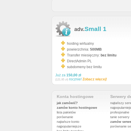
Small 1
adv.
hosting wirtualny
powierzchnia:
500MB
Transfer miesięczny:
bez limitu
DirectAdmin PL
subdomeny bez limitu
Już za
150,00 zł
rocznie!
Zobacz więcej!
(121,95 zł)
Konta hostingowe
Serwery 
jak zamówić?
najtańszy ser
zamów konto hostingowe
najpopularniej
lista pakietów
profesjonalne
porównanie
tanie serwery
najtańsze konto
zamów serwe
najpopularniejsze
porównanie
se