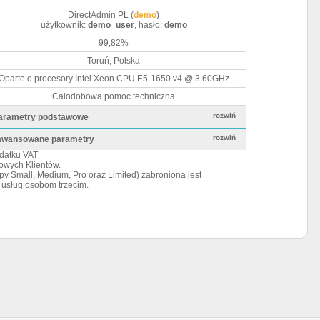
Panel administra
DirectAdmin PL (
demo
)
Uptime serwerów
użytkownik:
demo_user
, hasło:
demo
Lokalizacja serw
99,82%
Toruń, Polska
Parametry serwe
Oparte o procesory Intel Xeon CPU E5-1650 v4 @ 3.60GHz
Pomoc techniczn
Całodobowa pomoc techniczna
rozwiń
arametry podstawowe
rozwiń
awansowane parametry
Wszystkie ceny za
datku VAT
Ceny promocyjne w
owych Klientów.
W ramach kont host
y Small, Medium, Pro oraz Limited) zabroniona jest
odsprzedaż przez K
 usług osobom trzecim.