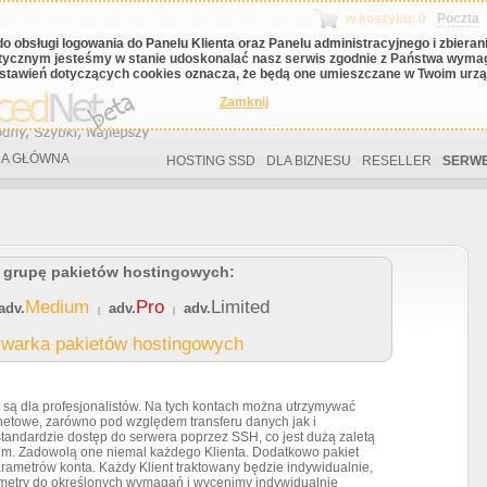
w koszyku: 0
Poczta
do obsługi logowania do Panelu Klienta oraz Panelu administracyjnego i zbiera
tycznym jesteśmy w stanie udoskonalać nasz serwis zgodnie z Państwa wyma
stawień dotyczących cookies oznacza, że będą one umieszczane w Twoim urząd
Zamknij
A GŁÓWNA
HOSTING SSD
DLA BIZNESU
RESELLER
SERWE
 grupę pakietów hostingowych:
Medium
Pro
Limited
adv.
adv.
adv.
|
|
warka pakietów hostingowych
Ogólny opis usług
 są dla profesjonalistów. Na tych kontach można utrzymywać
Dzięki niskiemu a
netowe, zarówno pod względem transferu danych jak i
powierzchni i mies
standardzie dostęp do serwera poprzez SSH, co jest dużą zaletą
Przy zamówieniu ko
tem. Zadowolą one niemal każdego Klienta. Dodatkowo pakiet
gratis (płacisz jed
ametrów konta. Każdy Klient traktowany będzie indywidualnie,
Jeśli przenosisz s
etry do określonych wymagań i wycenimy indywidualnie