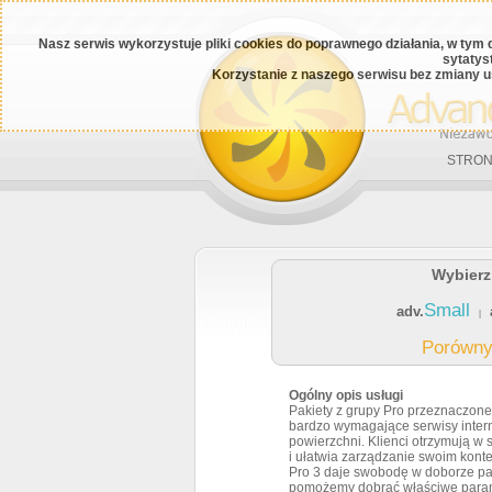
Nasz serwis wykorzystuje pliki cookies do poprawnego działania, w tym 
sytatys
Korzystanie z naszego serwisu bez zmiany u
STRON
Wybierz
Small
adv.
|
Porówny
Ogólny opis usługi
nich i dużych stron internetowych, takich jak
Pakiety z grupy Pro przeznaczone
 serwisy cieszące się dużą popularnością.
bardzo wymagające serwisy inter
łącznie dostępną powierzchnią oraz
powierzchni. Klienci otrzymują w 
 pozostałe opcje, prócz SSH, są nielimitowane.
i ułatwia zarządzanie swoim kon
ty Medium można opłacać także co miesiąc.
Pro 3 daje swobodę w doborze par
pomożemy dobrać właściwe param