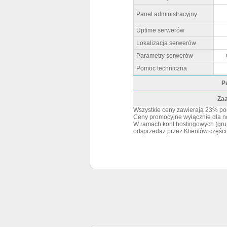
kownik:
demo_user
, hasło:
demo
Panel administracyjny
99,82%
Toruń, Polska
Uptime serwerów
sory Intel Xeon CPU E5-1650 v4 @ 3.60GHz
Lokalizacja serwerów
ałodobowa pomoc techniczna
Parametry serwerów
rozwiń
Pomoc techniczna
stawowe
P
rozwiń
arametry
Za
.
m, Pro oraz Limited) zabroniona jest
Wszystkie ceny zawierają 23% po
trzecim.
Ceny promocyjne wyłącznie dla n
W ramach kont hostingowych (grup
odsprzedaż przez Klientów części