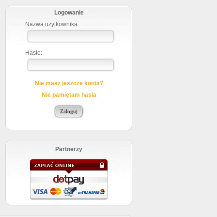
cyjny
użytkownik:
demo_user
, hasło:
demo
Logowanie
99,82%
Nazwa użytkownika:
erów
Toruń, Polska
Oparte o procesory Intel Xeon CPU E5-1650 v4 @
rów
3.60GHz
Hasło:
a
Całodobowa pomoc techniczna
rozwiń
Parametry podstawowe
Nie masz jeszcze konta?
rozwiń
Zaawansowane parametry
Nie pamiętam hasla
wierają 23% podatku VAT
yłącznie dla nowych Klientów.
ingowych (grupy Small, Medium, Pro oraz Limited) zabroniona jest
lientów części usług osobom trzecim.
Partnerzy