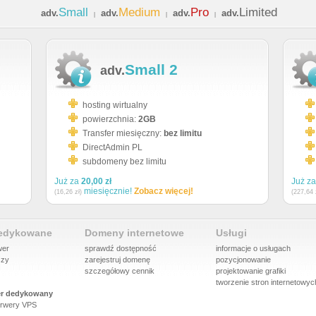
Small
Medium
Pro
Limited
adv.
adv.
adv.
adv.
|
|
|
Small 2
adv.
hosting wirtualny
powierzchnia:
2GB
Transfer miesięczny:
bez limitu
DirectAdmin PL
subdomeny bez limitu
Już za
20,00 zł
Już z
miesięcznie!
Zobacz więcej!
(16,26 zł)
(227,64 
dedykowane
Domeny internetowe
Usługi
wer
sprawdź dostępność
informacje o usługach
szy
zarejestruj domenę
pozycjonowanie
szczegółowy cennik
projektowanie grafiki
tworzenie stron internetowyc
r dedykowany
rwery VPS