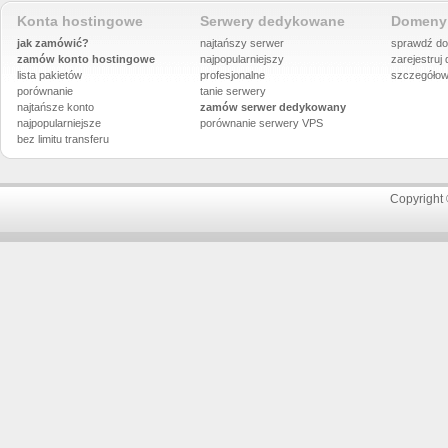
Konta hostingowe
Serwery dedykowane
Domeny 
jak zamówić?
najtańszy serwer
sprawdź do
zamów konto hostingowe
najpopularniejszy
zarejestruj
lista pakietów
profesjonalne
szczegółow
porównanie
tanie serwery
najtańsze konto
zamów serwer dedykowany
najpopularniejsze
porównanie
serwery VPS
bez limitu transferu
Copyright