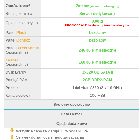
Zamów konto!
Zamów
(serwer niedostępny)
Rodzaj serwera
Serwer dedykowany
0,00 zł
Opłata instalacyjna
PROMOCJA! Zniesiona opłata instalacyjna!
Panel
Plesk
bezpłatny
Panel
Confixx
bezpłatny
Panel
DirectAdmin
246,00 zł miesięcznie
(opcjonalnie)
cPanel
160,00 zł miesięcznie
(opcjonalnie)
Dysk twardy
2x320 GB SATA II
Pamięć RAM
2GB DDR2-RAM
Procesor
Intel Atom A330 (2 x 1,6 GHz)
Karta sieciowa
100 MBit
Systemy operacyjne
Data Center
Opcje dodatkowe
Wszystkie ceny zawierają 23% podatku VAT
Serwery do samodzielnego zarządzania