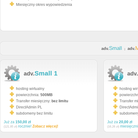
Miesięczny okres wypowiedzenia
Small
adv.
adv.
|
Small 1
adv.
adv.
hosting wirtualny
hosting wir
powierzchnia:
500MB
powierzch
Transfer miesięczny:
bez limitu
Transfer m
DirectAdmin PL
DirectAdm
subdomeny bez limitu
subdomeny 
Już za
150,00 zł
Już za
20,00 zł
rocznie!
Zobacz więcej!
miesięczn
(121,95 zł)
(16,26 zł)