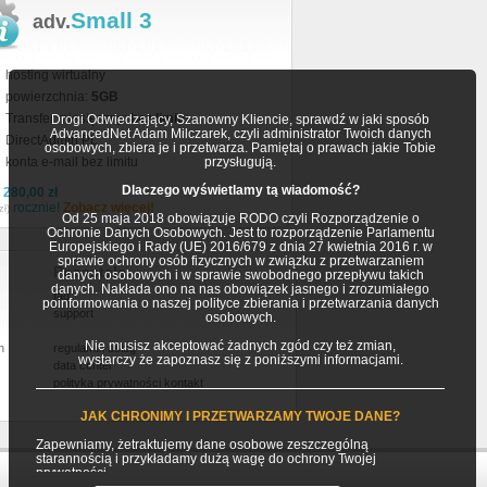
Small 3
adv.
hosting wirtualny
powierzchnia:
5GB
Transfer miesięczny:
bez limitu
Drogi Odwiedzający, Szanowny Kliencie, sprawdź w jaki sposób
AdvancedNet Adam Milczarek, czyli administrator Twoich danych
DirectAdmin PL
osobowych, zbiera je i przetwarza. Pamiętaj o prawach jakie Tobie
konta e-mail bez limitu
przysługują.
Dlaczego wyświetlamy tą wiadomość?
a
280,00 zł
rocznie!
Zobacz więcej!
zł)
Od 25 maja 2018 obowiązuje RODO czyli Rozporządzenie o
Ochronie Danych Osobowych. Jest to rozporządzenie Parlamentu
Europejskiego i Rady (UE) 2016/679 z dnia 27 kwietnia 2016 r. w
sprawie ochrony osób fizycznych w związku z przetwarzaniem
Pozostałe
danych osobowych i w sprawie swobodnego przepływu takich
danych. Nakłada ono na nas obowiązek jasnego i zrozumiałego
faq
poinformowania o naszej polityce zbierania i przetwarzania danych
support
osobowych.
Nie musisz akceptować żadnych zgód czy też zmian,
h
regulamin usług
wystarczy że zapoznasz się z poniższymi informacjami.
data center
polityka prywatności
kontakt
JAK CHRONIMY I PRZETWARZAMY TWOJE DANE?
Zapewniamy, żetraktujemy dane osobowe zeszczególną
starannością i przykładamy dużą wagę do ochrony Twojej
prywatności.