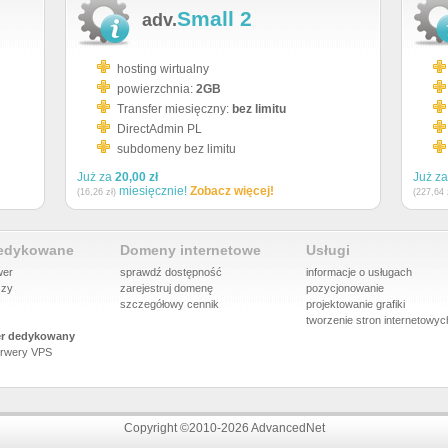
Small 2
adv.
hosting wirtualny
powierzchnia:
2GB
Transfer miesięczny:
bez limitu
DirectAdmin PL
subdomeny bez limitu
Już za
20,00 zł
Już z
miesięcznie!
Zobacz więcej!
(16,26 zł)
(227,64 
dedykowane
Domeny internetowe
Usługi
wer
sprawdź dostępność
informacje o usługach
szy
zarejestruj domenę
pozycjonowanie
szczegółowy cennik
projektowanie grafiki
tworzenie stron internetowyc
r dedykowany
rwery VPS
Copyright ©2010-2026 AdvancedNet