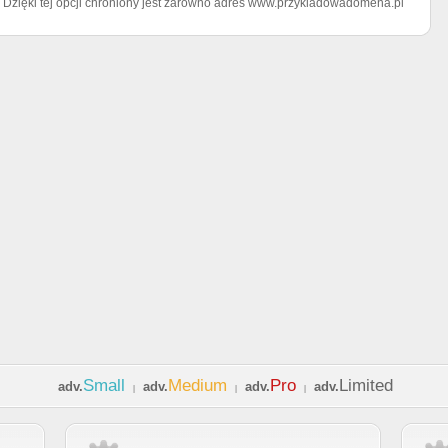
. Dzięki tej opcji chroniony jest zarówno adres www.przykladowadomena.pl
Small
Medium
Pro
Limited
adv.
adv.
adv.
adv.
|
|
|