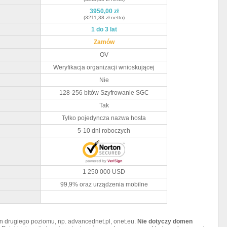
3950,00 zł
(3211,38 zł netto)
1 do 3 lat
Zamów
OV
Weryfikacja organizacji wnioskującej
Nie
128-256 bitów Szyfrowanie SGC
Tak
Tylko pojedyncza nazwa hosta
5-10 dni roboczych
1 250 000 USD
99,9% oraz urządzenia mobilne
 drugiego poziomu, np. advancednet.pl, onet.eu.
Nie dotyczy domen