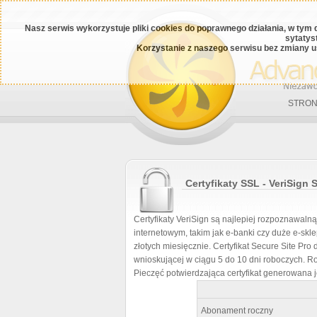
Nasz serwis wykorzystuje pliki cookies do poprawnego działania, w tym 
sytatys
Korzystanie z naszego serwisu bez zmiany u
STRON
Certyfikaty SSL - VeriSign 
Certyfikaty VeriSign są najlepiej rozpoznawal
internetowym, takim jak e-banki czy duże e-skle
złotych miesięcznie. Certyfikat Secure Site Pro
wnioskującej w ciągu 5 do 10 dni roboczych. R
Pieczęć potwierdzająca certyfikat generowana 
Abonament roczny