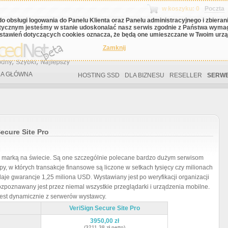
w koszyku: 0
Poczta
do obsługi logowania do Panelu Klienta oraz Panelu administracyjnego i zbiera
tycznym jesteśmy w stanie udoskonalać nasz serwis zgodnie z Państwa wyma
stawień dotyczących cookies oznacza, że będą one umieszczane w Twoim urząd
Zamknij
A GŁÓWNA
HOSTING SSD
DLA BIZNESU
RESELLER
SERWE
Secure Site Pro
ną marką na świecie. Są one szczególnie polecane bardzo dużym serwisom
py, w których transakcje finansowe są liczone w setkach tysięcy czy milionach
 daje gwarancje 1,25 miliona USD. Wystawiany jest po weryfikacji organizacji
ozpoznawany jest przez niemal wszystkie przeglądarki i urządzenia mobilne.
jest dynamicznie z serwerów wystawcy.
VeriSign Secure Site Pro
3950,00 zł
(3211,38 zł netto)