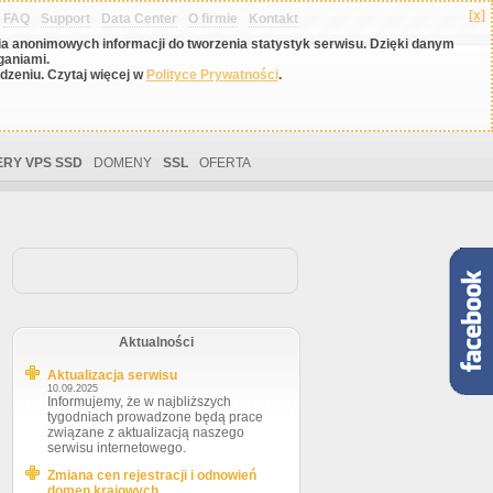
[x]
FAQ
Support
Data Center
O firmie
Kontakt
nia anonimowych informacji do tworzenia statystyk serwisu. Dzięki danym
ganiami.
zeniu. Czytaj więcej w
Polityce Prywatności
.
RY VPS SSD
DOMENY
SSL
OFERTA
Aktualności
Aktualizacja serwisu
10.09.2025
Informujemy, że w najbliższych
tygodniach prowadzone będą prace
związane z aktualizacją naszego
serwisu internetowego.
Zmiana cen rejestracji i odnowień
domen krajowych