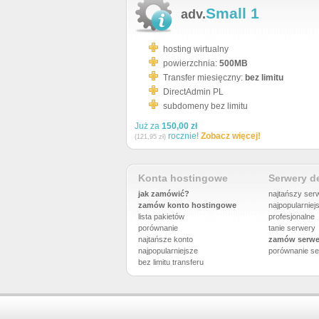
Small 1
adv.
hosting wirtualny
powierzchnia:
500MB
Transfer miesięczny:
bez limitu
DirectAdmin PL
subdomeny bez limitu
Już za
150,00 zł
rocznie!
Zobacz więcej!
(121,95 zł)
Konta hostingowe
Serwery 
jak zamówić?
najtańszy ser
zamów konto hostingowe
najpopularniej
lista pakietów
profesjonalne
porównanie
tanie serwery
najtańsze konto
zamów serwe
najpopularniejsze
porównanie
se
bez limitu transferu