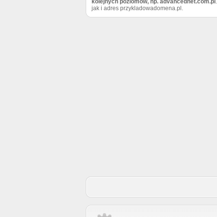
kolejnych poziomów, np. advancednet.com.pl
jak i adres przykladowadomena.pl.