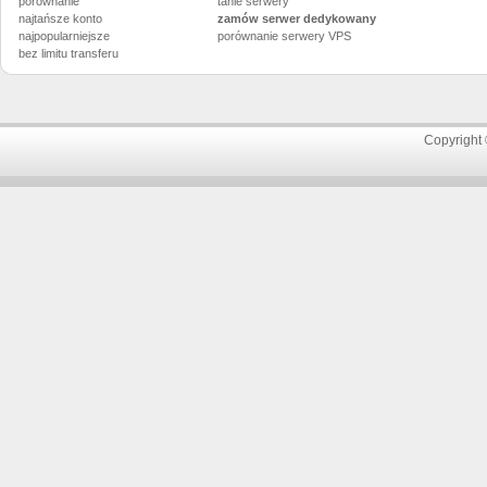
porównanie
tanie serwery
najtańsze konto
zamów serwer dedykowany
najpopularniejsze
porównanie
serwery VPS
bez limitu transferu
Copyright