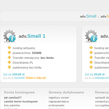
Small
adv.
adv.
|
Small 1
adv.
adv.
hosting wirtualny
hosting wir
powierzchnia:
500MB
powierzch
Transfer miesięczny:
bez limitu
Transfer m
DirectAdmin PL
DirectAdm
subdomeny bez limitu
subdomeny 
Już za
150,00 zł
Już za
20,00 zł
rocznie!
Zobacz więcej!
miesięczn
(121,95 zł)
(16,26 zł)
Konta hostingowe
Serwery dedykowane
Domeny 
jak zamówić?
najtańszy serwer
sprawdź do
zamów konto hostingowe
najpopularniejszy
zarejestruj
lista pakietów
profesjonalne
szczegółow