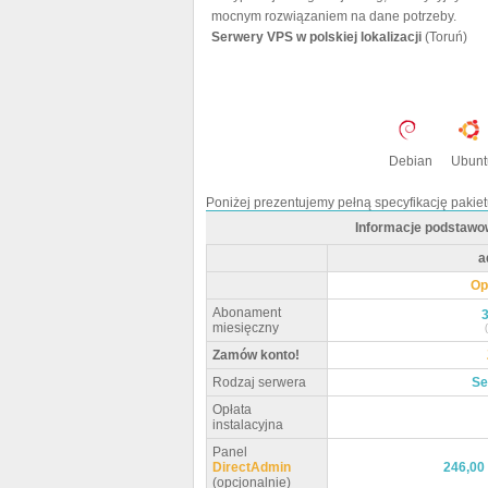
mocnym rozwiązaniem na dane potrzeby.
Serwery VPS w polskiej lokalizacji
(Toruń)
Debian
Ubunt
Poniżej prezentujemy pełną specyfikację pakie
Informacje podstawo
a
Op
Abonament
3
miesięczny
Zamów konto!
Rodzaj serwera
Se
Opłata
instalacyjna
Panel
DirectAdmin
246,00 
(opcjonalnie)