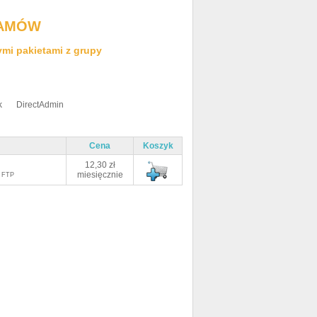
AMÓW
ymi pakietami z grupy
k
DirectAdmin
Cena
Koszyk
12,30 zł
miesięcznie
p FTP