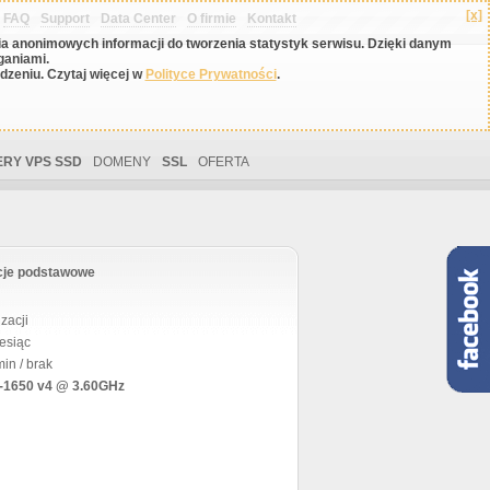
[x]
FAQ
Support
Data Center
O firmie
Kontakt
nia anonimowych informacji do tworzenia statystyk serwisu. Dzięki danym
ganiami.
zeniu. Czytaj więcej w
Polityce Prywatności
.
RY VPS SSD
DOMENY
SSL
OFERTA
cje podstawowe
zacji
esiąc
in / brak
5-1650 v4 @ 3.60GHz