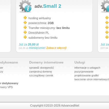
Small 2
adv.
hosting wirtualny
powierzchnia:
2GB
Transfer miesięczny:
bez limitu
DirectAdmin PL
subdomeny bez limitu
Już za
20,00 zł
Już z
miesięcznie!
Zobacz więcej!
(16,26 zł)
(227,64 
dedykowane
Domeny internetowe
Usługi
wer
sprawdź dostępność
informacje o usługach
szy
zarejestruj domenę
pozycjonowanie
szczegółowy cennik
projektowanie grafiki
tworzenie stron internetowyc
r dedykowany
rwery VPS
Copyright ©2010-2026 AdvancedNet