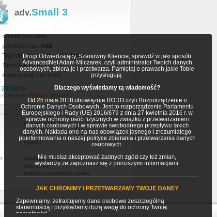
Small 3
adv.
hosting wirtualny
powierzchnia:
5GB
Transfer miesięczny:
bez limitu
Drogi Odwiedzający, Szanowny Kliencie, sprawdź w jaki sposób
AdvancedNet Adam Milczarek, czyli administrator Twoich danych
DirectAdmin PL
osobowych, zbiera je i przetwarza. Pamiętaj o prawach jakie Tobie
konta e-mail bez limitu
przysługują.
Dlaczego wyświetlamy tą wiadomość?
a
280,00 zł
rocznie!
Zobacz więcej!
zł)
Od 25 maja 2018 obowiązuje RODO czyli Rozporządzenie o
Ochronie Danych Osobowych. Jest to rozporządzenie Parlamentu
Europejskiego i Rady (UE) 2016/679 z dnia 27 kwietnia 2016 r. w
sprawie ochrony osób fizycznych w związku z przetwarzaniem
Pozostałe
danych osobowych i w sprawie swobodnego przepływu takich
danych. Nakłada ono na nas obowiązek jasnego i zrozumiałego
faq
poinformowania o naszej polityce zbierania i przetwarzania danych
support
osobowych.
Nie musisz akceptować żadnych zgód czy też zmian,
h
regulamin usług
wystarczy że zapoznasz się z poniższymi informacjami.
data center
polityka prywatności
kontakt
JAK CHRONIMY I PRZETWARZAMY TWOJE DANE?
Zapewniamy, żetraktujemy dane osobowe zeszczególną
starannością i przykładamy dużą wagę do ochrony Twojej
prywatności.