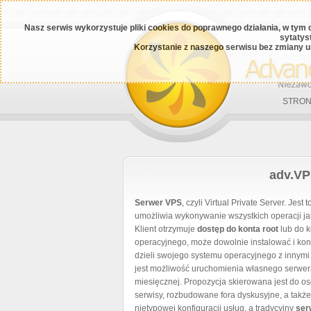
Nasz serwis wykorzystuje pliki cookies do poprawnego działania, w tym 
sytatys
Korzystanie z naszego serwisu bez zmiany u
STRON
adv.VP
Serwer VPS
, czyli Virtual Private Server. Jest 
umożliwia wykonywanie wszystkich operacji 
Klient otrzymuje
dostęp do konta root
lub do k
operacyjnego, może dowolnie instalować i kon
dzieli swojego systemu operacyjnego z innymi 
jest możliwość uruchomienia własnego serwera
miesięcznej. Propozycja skierowana jest do o
serwisy, rozbudowane fora dyskusyjne, a także 
nietypowej konfiguracji usług, a tradycyjny
ser