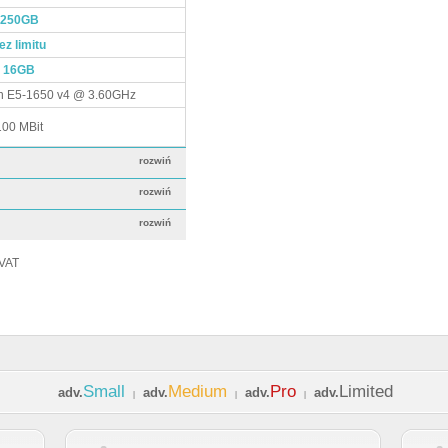
250GB
ez limitu
16GB
on E5-1650 v4 @ 3.60GHz
100 MBit
rozwiń
rozwiń
rozwiń
 VAT
Small
Medium
Pro
Limited
adv.
adv.
adv.
adv.
|
|
|