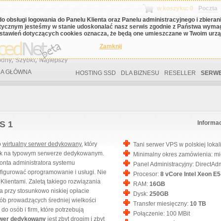
w koszyku: 0
Poczta
do obsługi logowania do Panelu Klienta oraz Panelu administracyjnego i zbiera
tycznym jesteśmy w stanie udoskonalać nasz serwis zgodnie z Państwa wyma
stawień dotyczących cookies oznacza, że będą one umieszczane w Twoim urząd
Zamknij
A GŁÓWNA
HOSTING SSD
DLA BIZNESU
RESELLER
SERWE
S 1
Informa
to
wirtualny serwer dedykowany
, który
Tani serwer VPS w polskiej lokali
jak na typowym serwerze dedykowanym.
Minimalny okres zamówienia: mi
onta administratora systemu
Panel Administracyjny: DirectAdm
figurować oprogramowanie i usługi. Nie
Procesor:
8 vCore Intel Xeon E
Klientami. Zaletą takiego rozwiązania
RAM:
16GB
 przy stosunkowo niskiej opłacie
Dysk:
250GB
sób prowadzących średniej wielkości
Transfer miesięczny:
10 TB
do osób i firm, które potrzebują
Połączenie: 100 MBit
wer dedykowany
jest zbyt drogim i zbyt