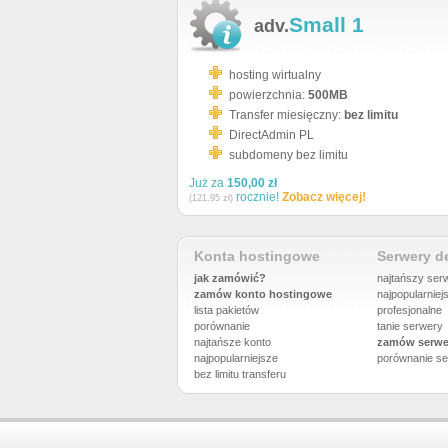
Small 1
adv.
hosting wirtualny
powierzchnia:
500MB
Transfer miesięczny:
bez limitu
DirectAdmin PL
subdomeny bez limitu
Już za
150,00 zł
rocznie!
Zobacz więcej!
(121,95 zł)
Konta hostingowe
Serwery 
jak zamówić?
najtańszy ser
zamów konto hostingowe
najpopularniej
lista pakietów
profesjonalne
porównanie
tanie serwery
najtańsze konto
zamów serwe
najpopularniejsze
porównanie
se
bez limitu transferu