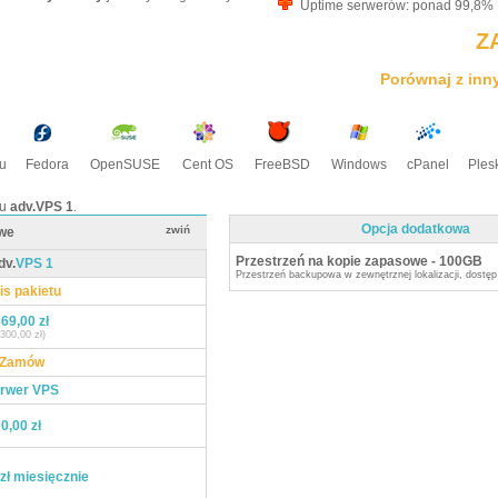
Uptime serwerów: ponad 99,8%
Z
Porównaj z inn
u
Fedora
OpenSUSE
Cent OS
FreeBSD
Windows
cPanel
Ples
tu
adv.VPS 1
.
Opcja dodatkowa
zwiń
we
Przestrzeń na kopie zapasowe - 100GB
dv.
VPS 1
Przestrzeń backupowa w zewnętrznej lokalizacji, dostę
is pakietu
69,00 zł
(300,00 zł)
Zamów
rwer VPS
0,00 zł
zł miesięcznie