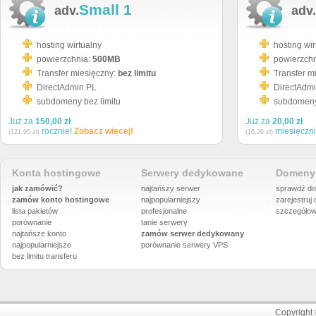
Small 1
adv.
adv.
hosting wirtualny
hosting wir
powierzchnia:
500MB
powierzch
Transfer miesięczny:
bez limitu
Transfer m
DirectAdmin PL
DirectAdm
subdomeny bez limitu
subdomeny 
Już za
150,00 zł
Już za
20,00 zł
rocznie!
Zobacz więcej!
miesięczn
(121,95 zł)
(16,26 zł)
Konta hostingowe
Serwery dedykowane
Domeny 
jak zamówić?
najtańszy serwer
sprawdź do
zamów konto hostingowe
najpopularniejszy
zarejestruj
lista pakietów
profesjonalne
szczegółow
porównanie
tanie serwery
najtańsze konto
zamów serwer dedykowany
najpopularniejsze
porównanie
serwery VPS
bez limitu transferu
Copyright