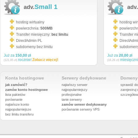
Small 1
adv.
adv.
hosting wirtualny
hosting wir
powierzchnia:
500MB
powierzch
Transfer miesięczny:
bez limitu
Transfer m
DirectAdmin PL
DirectAdm
subdomeny bez limitu
subdomeny 
Już za
150,00 zł
Już za
20,00 zł
rocznie!
Zobacz więcej!
miesięczn
(121,95 zł)
(16,26 zł)
Konta hostingowe
Serwery dedykowane
Domeny 
jak zamówić?
najtańszy serwer
sprawdź do
zamów konto hostingowe
najpopularniejszy
zarejestruj
lista pakietów
profesjonalne
szczegółow
porównanie
tanie serwery
najtańsze konto
zamów serwer dedykowany
najpopularniejsze
porównanie
serwery VPS
bez limitu transferu