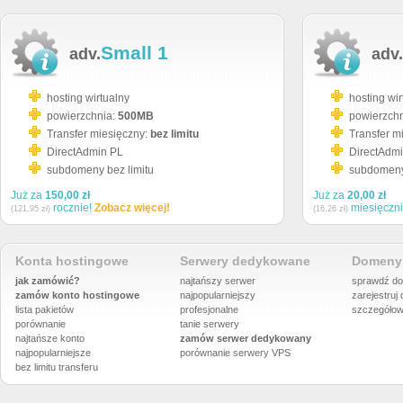
Small 1
adv.
adv.
hosting wirtualny
hosting wir
powierzchnia:
500MB
powierzch
Transfer miesięczny:
bez limitu
Transfer m
DirectAdmin PL
DirectAdm
subdomeny bez limitu
subdomeny 
Już za
150,00 zł
Już za
20,00 zł
rocznie!
Zobacz więcej!
miesięczn
(121,95 zł)
(16,26 zł)
Konta hostingowe
Serwery dedykowane
Domeny 
jak zamówić?
najtańszy serwer
sprawdź do
zamów konto hostingowe
najpopularniejszy
zarejestruj
lista pakietów
profesjonalne
szczegółow
porównanie
tanie serwery
najtańsze konto
zamów serwer dedykowany
najpopularniejsze
porównanie
serwery VPS
bez limitu transferu