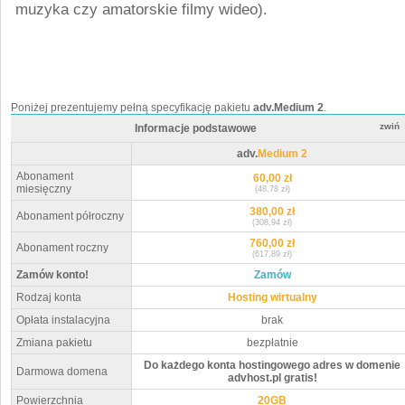
muzyka czy amatorskie filmy wideo).
Poniżej prezentujemy pełną specyfikację pakietu
adv.Medium 2
.
zwiń
Informacje podstawowe
adv.
Medium 2
Abonament
60,00 zł
miesięczny
(48,78 zł)
380,00 zł
Abonament półroczny
(308,94 zł)
760,00 zł
Abonament roczny
(617,89 zł)
Zamów konto!
Zamów
Rodzaj konta
Hosting wirtualny
Opłata instalacyjna
brak
Zmiana pakietu
bezpłatnie
Do każdego konta hostingowego adres w domenie
Darmowa domena
advhost.pl gratis!
Powierzchnia
20GB