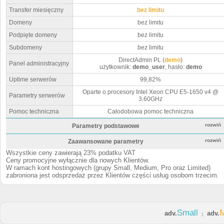
Transfer miesięczny
bez limitu
Domeny
bez limitu
Podpięte domeny
bez limitu
Subdomeny
bez limitu
DirectAdmin PL (
demo
)
Panel administracyjny
użytkownik:
demo_user
, hasło:
demo
Uptime serwerów
99,82%
Oparte o procesory Intel Xeon CPU E5-1650 v4 @
Parametry serwerów
3.60GHz
Pomoc techniczna
Całodobowa pomoc techniczna
rozwiń
Parametry podstawowe
rozwiń
Zaawansowane parametry
Wszystkie ceny zawierają 23% podatku VAT
Ceny promocyjne wyłącznie dla nowych Klientów.
W ramach kont hostingowych (grupy Small, Medium, Pro oraz Limited)
zabroniona jest odsprzedaż przez Klientów części usług osobom trzecim.
Small
adv.
adv.
|