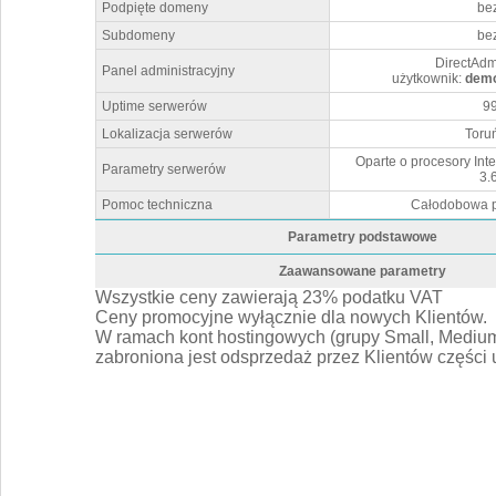
Podpięte domeny
bez
negocjacji
Subdomeny
bez
DirectAdm
Panel administracyjny
użytkownik:
dem
Uptime serwerów
9
Lokalizacja serwerów
Toruń
o
Oparte o procesory In
Parametry serwerów
3.
Pomoc techniczna
Całodobowa p
4 @ 3.60GHz
Parametry podstawowe
Zaawansowane parametry
rozwiń
Wszystkie ceny zawierają 23% podatku VAT
rozwiń
Ceny promocyjne wyłącznie dla nowych Klientów.
W ramach kont hostingowych (grupy Small, Medium,
zabroniona jest odsprzedaż przez Klientów części 
imited)
m trzecim.