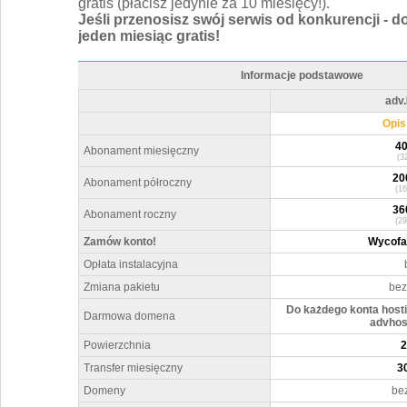
enta.
gratis (płacisz jedynie za 10 miesięcy!).
konta.
Jeśli przenosisz swój serwis od konkurencji - d
rać
jeden miesiąc gratis!
widualnie
telefoniczny
Informacje podstawowe
adv.
zwiń
Opis
40
dv.
Pro 3
Abonament miesięczny
(3
20
Abonament półroczny
(16
negocjacji
36
Abonament roczny
(29
negocjacji
Zamów konto!
Wycofan
negocjacji
Opłata instalacyjna
Zmiana pakietu
bez
Do każdego konta host
Darmowa domena
advhost
Powierzchnia
e advhost.pl
Transfer miesięczny
3
Domeny
bez
negocjacji