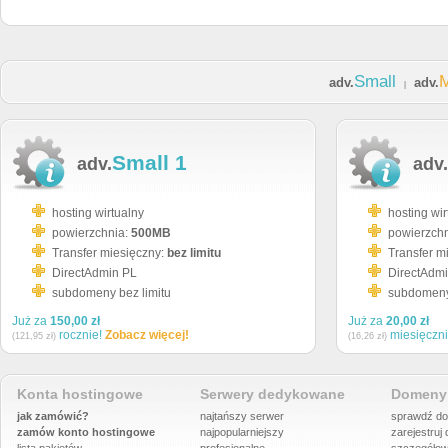
Small
adv.
adv.
|
Small 1
adv.
adv.
hosting wirtualny
hosting wir
powierzchnia:
500MB
powierzch
Transfer miesięczny:
bez limitu
Transfer m
DirectAdmin PL
DirectAdm
subdomeny bez limitu
subdomeny 
Już za
150,00 zł
Już za
20,00 zł
rocznie!
Zobacz więcej!
miesięczn
(121,95 zł)
(16,26 zł)
Konta hostingowe
Serwery dedykowane
Domeny 
jak zamówić?
najtańszy serwer
sprawdź do
zamów konto hostingowe
najpopularniejszy
zarejestruj