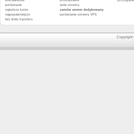
lista pakietów
profesjonalne
szczegółow
porównanie
tanie serwery
najtańsze konto
zamów serwer dedykowany
najpopularniejsze
porównanie
serwery VPS
bez limitu transferu
Copyright