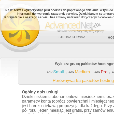
Nasz serwis wykorzystuje pliki cookies do poprawnego działania, w tym do
informacji do tworzenia statystyk serwisu. Dzięki danym sytatys
Korzystanie z naszego serwisu bez zmiany ustawień dotyczących cookies o
STRONA GŁÓWNA
HOS
Wybierz grupę pakietów hosting
Small
Medium
Pro
adv.
adv.
adv.
a
|
|
|
Porównywarka pakietów hostin
Ogólny opis usługi
tych kontach
Dzięki niskiemu abonamentowi miesięcznemu oraz 
zarówno pod
parametry konta (oprócz powierzchni i miesięcznego
ą w
jest bardzo ciekawą propozycją dla każdego. Przy
ą i ułatwia
pół roku, jeden miesiąc jest gratis, przy zamówieni