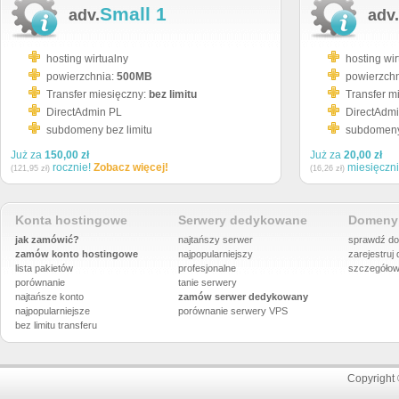
Small 1
adv.
adv.
hosting wirtualny
hosting wir
powierzchnia:
500MB
powierzch
Transfer miesięczny:
bez limitu
Transfer m
DirectAdmin PL
DirectAdm
subdomeny bez limitu
subdomeny 
Już za
150,00 zł
Już za
20,00 zł
rocznie!
Zobacz więcej!
miesięczn
(121,95 zł)
(16,26 zł)
Konta hostingowe
Serwery dedykowane
Domeny 
jak zamówić?
najtańszy serwer
sprawdź do
zamów konto hostingowe
najpopularniejszy
zarejestruj
lista pakietów
profesjonalne
szczegółow
porównanie
tanie serwery
najtańsze konto
zamów serwer dedykowany
najpopularniejsze
porównanie
serwery VPS
bez limitu transferu
Copyright