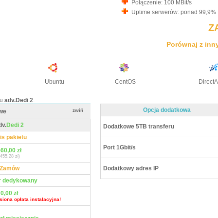
Połączenie: 100 MBit/s
Uptime serwerów: ponad 99,9%
Z
Porównaj z inn
Ubuntu
CentOS
Direct
tu
adv.Dedi 2
.
Opcja dodatkowa
zwiń
we
dv.
Dedi 2
Dodatkowe 5TB transferu
is pakietu
Port 1Gbit/s
60,00 zł
(455,28 zł)
Zamów
Dodatkowy adres IP
r dedykowany
0,00 zł
ona opłata instalacyjna!