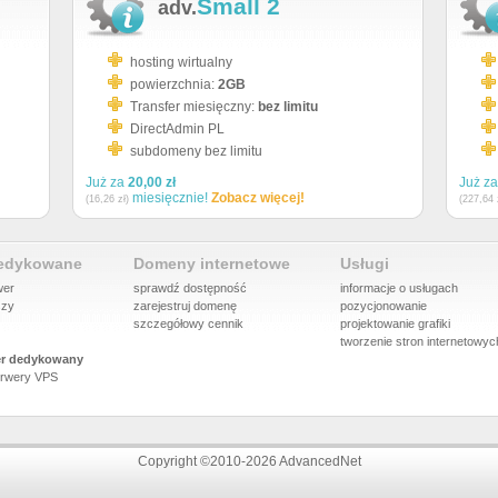
Small 2
adv.
hosting wirtualny
powierzchnia:
2GB
Transfer miesięczny:
bez limitu
DirectAdmin PL
subdomeny bez limitu
Już za
20,00 zł
Już z
miesięcznie!
Zobacz więcej!
(16,26 zł)
(227,64 
dedykowane
Domeny internetowe
Usługi
wer
sprawdź dostępność
informacje o usługach
szy
zarejestruj domenę
pozycjonowanie
szczegółowy cennik
projektowanie grafiki
tworzenie stron internetowyc
r dedykowany
rwery VPS
Copyright ©2010-2026 AdvancedNet