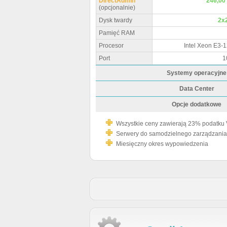
DirectAdmin
246,00 
(opcjonalnie)
Dysk twardy
2x
Pamięć RAM
Procesor
Intel Xeon E3-1
Port
1
Systemy operacyjne
Data Center
Opcje dodatkowe
Wszystkie ceny zawierają 23% podatku
Serwery do samodzielnego zarządzania
Miesięczny okres wypowiedzenia