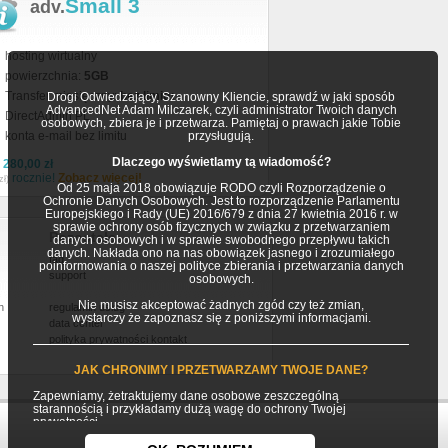
Small 3
adv.
hosting wirtualny
powierzchnia:
5GB
Transfer miesięczny:
bez limitu
Drogi Odwiedzający, Szanowny Kliencie, sprawdź w jaki sposób
AdvancedNet Adam Milczarek, czyli administrator Twoich danych
DirectAdmin PL
osobowych, zbiera je i przetwarza. Pamiętaj o prawach jakie Tobie
konta e-mail bez limitu
przysługują.
Dlaczego wyświetlamy tą wiadomość?
a
280,00 zł
rocznie!
Zobacz więcej!
zł)
Od 25 maja 2018 obowiązuje RODO czyli Rozporządzenie o
Ochronie Danych Osobowych. Jest to rozporządzenie Parlamentu
Europejskiego i Rady (UE) 2016/679 z dnia 27 kwietnia 2016 r. w
sprawie ochrony osób fizycznych w związku z przetwarzaniem
Pozostałe
danych osobowych i w sprawie swobodnego przepływu takich
danych. Nakłada ono na nas obowiązek jasnego i zrozumiałego
faq
poinformowania o naszej polityce zbierania i przetwarzania danych
support
osobowych.
Nie musisz akceptować żadnych zgód czy też zmian,
h
regulamin usług
wystarczy że zapoznasz się z poniższymi informacjami.
data center
polityka prywatności
kontakt
JAK CHRONIMY I PRZETWARZAMY TWOJE DANE?
Zapewniamy, żetraktujemy dane osobowe zeszczególną
starannością i przykładamy dużą wagę do ochrony Twojej
prywatności.
Twoje dane osobowe gromadzimy i przetwarzamy jako