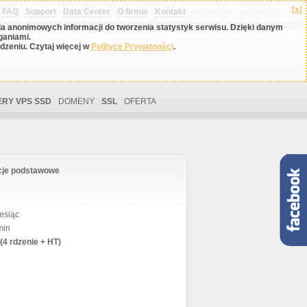
[x]
FAQ
Support
Data Center
O firmie
Kontakt
nia anonimowych informacji do tworzenia statystyk serwisu. Dzięki danym
ganiami.
zeniu. Czytaj więcej w
Polityce Prywatności
.
RY VPS SSD
DOMENY
SSL
OFERTA
cje podstawowe
esiąc
min
(4 rdzenie + HT)