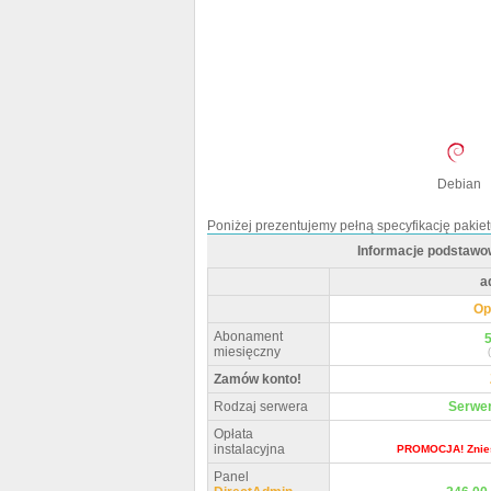
Debian
Poniżej prezentujemy pełną specyfikację pakie
Informacje podstawo
a
Op
Abonament
5
miesięczny
Zamów konto!
Rodzaj serwera
Serwe
Opłata
instalacyjna
PROMOCJA! Zniesi
Panel