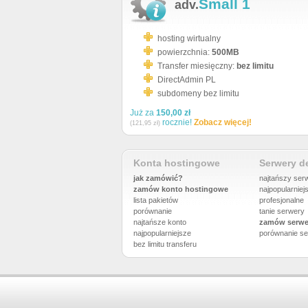
Small 1
adv.
hosting wirtualny
powierzchnia:
500MB
Transfer miesięczny:
bez limitu
DirectAdmin PL
subdomeny bez limitu
Już za
150,00 zł
rocznie!
Zobacz więcej!
(121,95 zł)
Konta hostingowe
Serwery 
jak zamówić?
najtańszy ser
zamów konto hostingowe
najpopularniej
lista pakietów
profesjonalne
porównanie
tanie serwery
najtańsze konto
zamów serwe
najpopularniejsze
porównanie
se
bez limitu transferu