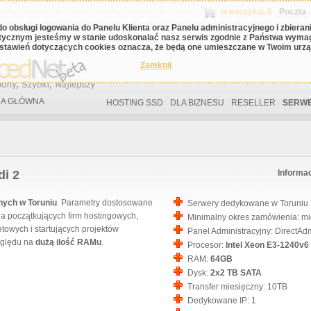
w koszyku: 0
Poczta
do obsługi logowania do Panelu Klienta oraz Panelu administracyjnego i zbiera
tycznym jesteśmy w stanie udoskonalać nasz serwis zgodnie z Państwa wyma
stawień dotyczących cookies oznacza, że będą one umieszczane w Twoim urząd
Zamknij
A GŁÓWNA
HOSTING SSD
DLA BIZNESU
RESELLER
SERWE
di 2
Informa
ych w Toruniu
. Parametry dostosowane
Serwery dedykowane w Toruniu
la początkujących firm hostingowych,
Minimalny okres zamówienia: mi
towych i startujących projektów
Panel Administracyjny: DirectAd
zględu na
dużą ilość RAMu
.
Procesor:
Intel Xeon E3-1240v6 
RAM:
64GB
Dysk:
2x2 TB SATA
Transfer miesięczny: 10TB
Dedykowane IP: 1