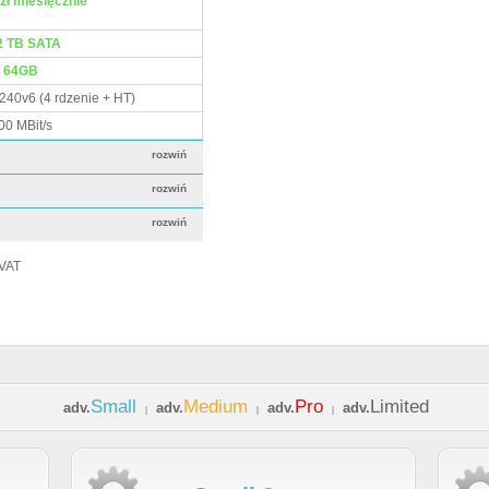
zł miesięcznie
2 TB SATA
64GB
240v6 (4 rdzenie + HT)
00 MBit/s
rozwiń
rozwiń
rozwiń
 VAT
Small
Medium
Pro
Limited
adv.
adv.
adv.
adv.
|
|
|