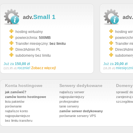
Small 1
adv.
adv.
hosting wirtualny
hosting wir
powierzchnia:
500MB
powierzch
Transfer miesięczny:
bez limitu
Transfer m
DirectAdmin PL
DirectAdm
subdomeny bez limitu
subdomeny 
Już za
150,00 zł
Już za
20,00 zł
rocznie!
Zobacz więcej!
miesięczn
(121,95 zł)
(16,26 zł)
Konta hostingowe
Serwery dedykowane
Domeny 
jak zamówić?
najtańszy serwer
sprawdź do
zamów konto hostingowe
najpopularniejszy
zarejestruj
lista pakietów
profesjonalne
szczegółow
porównanie
tanie serwery
najtańsze konto
zamów serwer dedykowany
najpopularniejsze
porównanie
serwery VPS
bez limitu transferu