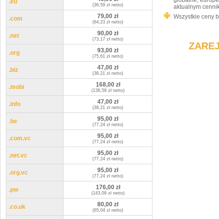
globalne, europe
.eu
(36,59 zł netto)
aktualnym cenni
79,00 zł
Wszystkie ceny b
.com
(64,23 zł netto)
90,00 zł
.net
(73,17 zł netto)
ZARE
93,00 zł
.org
(75,61 zł netto)
47,00 zł
.biz
(38,21 zł netto)
168,00 zł
.mobi
(136,59 zł netto)
47,00 zł
.info
(38,21 zł netto)
95,00 zł
.be
(77,24 zł netto)
95,00 zł
.com.vc
(77,24 zł netto)
95,00 zł
.net.vc
(77,24 zł netto)
95,00 zł
.org.vc
(77,24 zł netto)
176,00 zł
.pw
(143,09 zł netto)
80,00 zł
.co.uk
(65,04 zł netto)