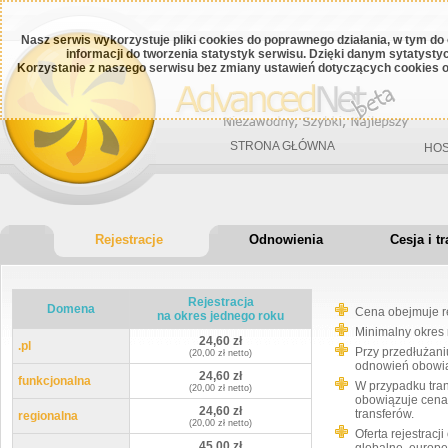
Nasz serwis wykorzystuje pliki cookies do poprawnego działania, w tym do
informacji do tworzenia statystyk serwisu. Dzięki danym sytatys
Korzystanie z naszego serwisu bez zmiany ustawień dotyczących cookies o
STRONA GŁÓWNA
HOS
Rejestracje
Odnowienia
Cesja i tr
Rejestracja
Domena
Cena obejmuje re
na okres jednego roku
Minimalny okres 
24,60 zł
.pl
Przy przedłużan
(20,00 zł netto)
odnowień obowią
24,60 zł
funkcjonalna
W przypadku tran
(20,00 zł netto)
obowiązuje cena
24,60 zł
transferów.
regionalna
(20,00 zł netto)
Oferta rejestrac
45,00 zł